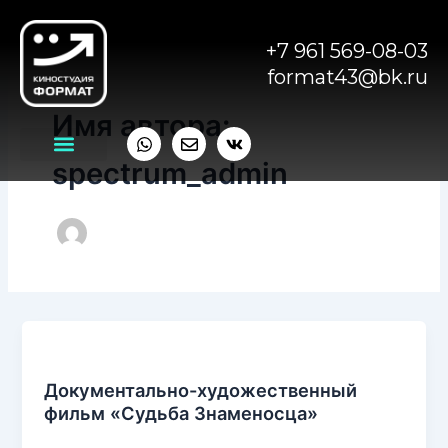
Перейти
к
+7 961 569-08-03
содержимому
format43@bk.ru
Имя автора:
Whatsapp
Envelope
Vk
spectrum_admin
Фильмы
Документально-художественный
фильм «Судьба Знаменосца»
spectrum_admin
/
09.09.2025