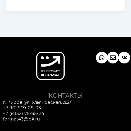
Whatsapp
Envel
Vk
КОНТАКТЫ
г. Киров, ул. Ульяновская, д.2/1
+7 961 569-08-03
+7 (8332) 75-85-24
format43@bk.ru