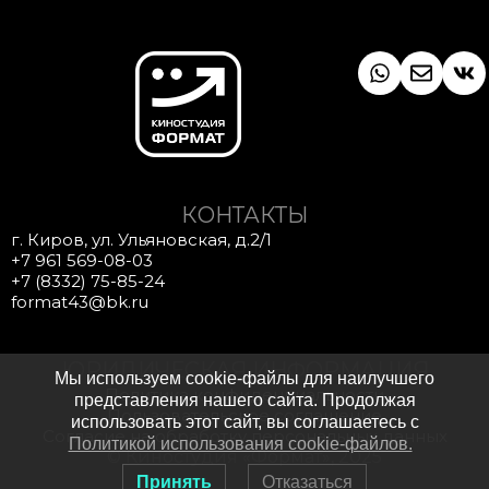
Whatsapp
Envel
Vk
КОНТАКТЫ
г. Киров, ул. Ульяновская, д.2/1
+7 961 569-08-03
+7 (8332) 75-85-24
format43@bk.ru
ЮРИДИЧЕСКАЯ ИНФОРМАЦИЯ
Мы используем cookie-файлы для наилучшего
Политика конфиденциальности
представления нашего сайта. Продолжая
Пользовательское соглашение
использовать этот сайт, вы соглашаетесь с
Согласие на обработку персональных данных
Политикой использования cookie-файлов.
© Киностудия «Формат», 2025
Принять
Отказаться