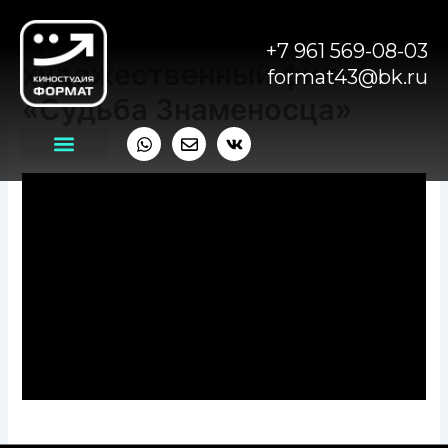
Перейти
Документально-
к
+7 961 569-08-03
содержимому
художественный фильм
format43@bk.ru
«Судьба Знаменосца»
Whatsapp
Envelope
Vk
От
spectrum_admin
/
09.09.2025